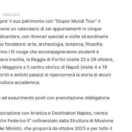
PUBBLICITÀ
‘apre’ il suo patrimonio con “Stupor Mundi Tour” il
pone un calendario di sei appuntamenti in cinque
icembre, con itinerari speciali e visite straordinarie
uo fondatore: arte, archeologia, botanica, filosofia,
ranno i fil rouge che accompagneranno studenti e
ra insolita, la Reggia di Portici (visite 22 e 29 ottobre,
aggiore e il centro storico di Napoli (visite 4 e 19
li e antichi palazzi si ripercorrerà la storia di alcuni
 cultura accademica.
no ad esaurimento posti con prenotazione obbligatoria
laborazione con Artetica e Destination Naples, rientra
ivi Federico II” cofinanziato dalla Struttura di Missione
ei Ministri, che proporrà da ottobre 2023 e per tutto il