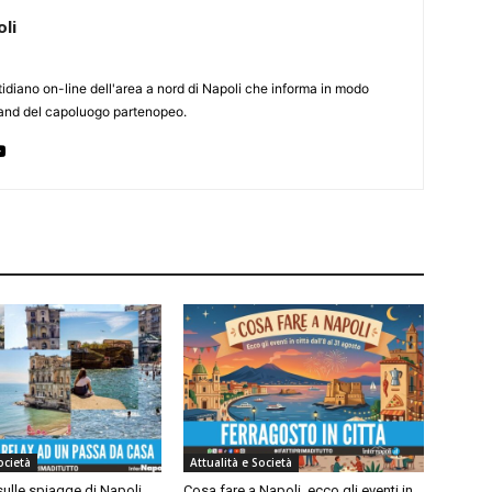
li
otidiano on-line dell'area a nord di Napoli che informa in modo
rland del capoluogo partenopeo.
ocietà
Attualità e Società
ulle spiagge di Napoli,
Cosa fare a Napoli, ecco gli eventi in