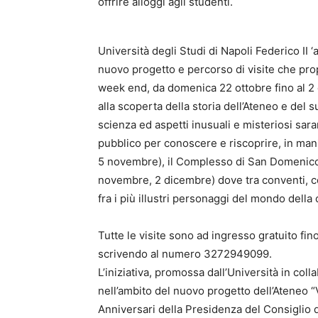
offrire alloggi agli studenti.
Università degli Studi di Napoli Federico II 
nuovo progetto e percorso di visite che pro
week end, da domenica 22 ottobre fino al 2 d
alla scoperta della storia dell’Ateneo e del s
scienza ed aspetti inusuali e misteriosi sa
pubblico per conoscere e riscoprire, in manie
5 novembre), il Complesso di San Domenico M
novembre, 2 dicembre) dove tra conventi, corti
fra i più illustri personaggi del mondo della
Tutte le visite sono ad ingresso gratuito fi
scrivendo al numero 3272949099.
L’iniziativa, promossa dall’Università in col
nell’ambito del nuovo progetto dell’Ateneo “V
Anniversari della Presidenza del Consiglio d