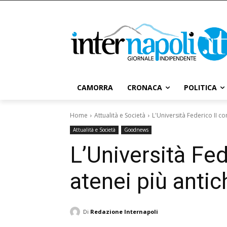
CAMORRA
CRONACA
POLITICA
Home
Attualità e Società
L'Università Federico II co
Attualità e Società
Goodnews
L’Università Fed
atenei più antich
Di
Redazione Internapoli