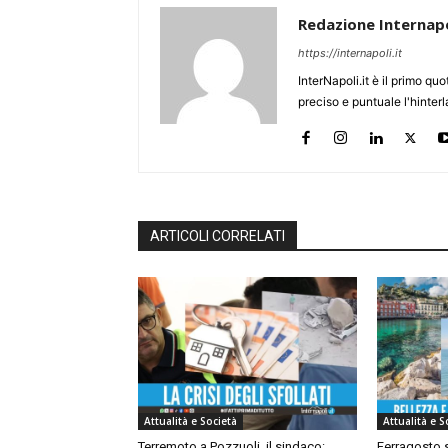
Redazione Internapo
https://internapoli.it
InterNapoli.it è il primo qu
preciso e puntuale l'hinte
ARTICOLI CORRELATI
Attualità e Società
Attualità e S
Terremoto a Pozzuoli, il sindaco:
Ferragosto s