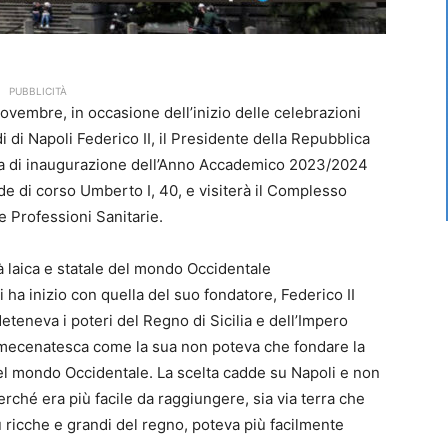
PUBBLICITÀ
novembre, in occasione dell’inizio delle celebrazioni
i di Napoli Federico II, il Presidente della Repubblica
ia di inaugurazione dell’Anno Accademico 2023/2024
ede di corso Umberto I, 40, e visiterà il Complesso
e Professioni Sanitarie.
ità laica e statale del mondo Occidentale
i ha inizio con quella del suo fondatore, Federico II
eteneva i poteri del Regno di Sicilia e dell’Impero
mecenatesca come la sua non poteva che fondare la
 del mondo Occidentale. La scelta cadde su Napoli e non
rché era più facile da raggiungere, sia via terra che
ù ricche e grandi del regno, poteva più facilmente