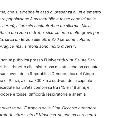
rme, che si avrebbe in caso di presenza di un elemento
era popolazione è suscettibile e fosse conosciuta la
 aerea), allora ciò costituirebbe un allarme. Ma al
itta in una zona ristretta, sicuramente molto grave per
lta, circa un terzo sulle oltre 370 persone colpite.
rragica, ma i sintomi sono molto diversi”.
 sanità pubblica presso l’Università Vita-Salute San
ell’Iss, rispetto alla misteriosa malattia che ha causato
l sud-ovest della Repubblica Democratica del Cingo
ne di Panzi, a circa 700 km a sud-est della capitale
edute ha un’età compresa tra i 15 e i 18 anni, e i
eddore e tosse, difficoltà respiratorie e anemia.
ree diverse dall’Europa o dalla Cina. Occorre attendere
oratorio attrezzato di Kinshasa, se non ad altri centri