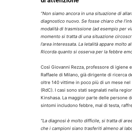
di attenzione
“Non siamo ancora in una situazione di alla
diagnostico nuovo. Se fosse chiaro che l’int
modalità di trasmissione (ad esempio per via
momento si tratta di una situazione circoscr
l’area interessata. La letalità appare molto a
Ricorda quanto si osserva per la febbre emo
Così Giovanni Rezza, professore di igiene e
Raffaele di Milano, già dirigente di ricerca d
oltre 140 vittime in poco più di un mese ne
(RdC). I casi sono stati segnalati nella regio
Kinshasa. La maggior parte delle persone dec
sintomi includono febbre, mal di testa, raffr
“La diagnosi è molto difficile, si tratta di a
che i campioni siano trasferiti almeno al lab