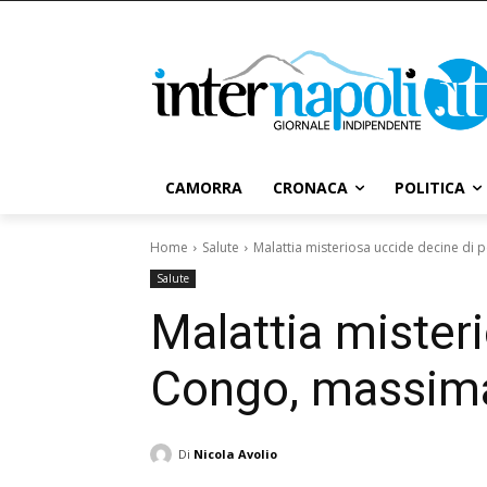
CAMORRA
CRONACA
POLITICA
Home
Salute
Malattia misteriosa uccide decine di 
Salute
Malattia mister
Congo, massima 
Di
Nicola Avolio