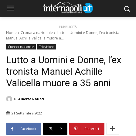
PUBBLICITÀ
Home
Cronaca nazionale
Lutto a Uomini e Donne, l'ex tronista
Manuel Achille Valicella muore a...
Cronaca nazionale
Televisione
Lutto a Uomini e Donne, l’ex
tronista Manuel Achille
Valicella muore a 35 anni
Di
Alberto Raucci
21 Settembre 2022
Facebook
X
Pinterest