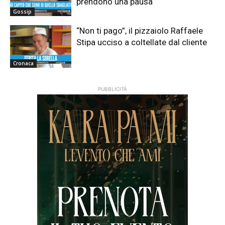
prendono una pausa
Gossip
“Non ti pago”, il pizzaiolo Raffaele
Stipa ucciso a coltellate dal cliente
Cronaca
PUBBLICITÀ