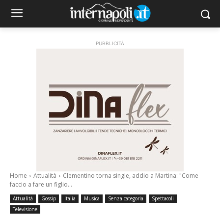
PUBBLICITÀ
Home
Attualità
Clementino torna single, addio a Martina: "Come
faccio a fare un figlio...
Attualità
Gossip
Italia
Musica
Senza categoria
Spettacoli
Televisione