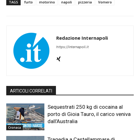
TAGS
furto
motorino
napoli
pizzeria
Vomero
Redazione Internapoli
https://internapoli.it
ARTICOLI CORRELATI
Sequestrati 250 kg di cocaina al
porto di Gioia Tauro, il carico veniva
dall’Australia
Cronaca
Tragedia a Castellammare di