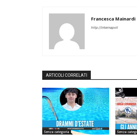
Francesca Mainardi
http://internapoli
ARTICOLI CORRELATI
Senza categoria
Senza categ