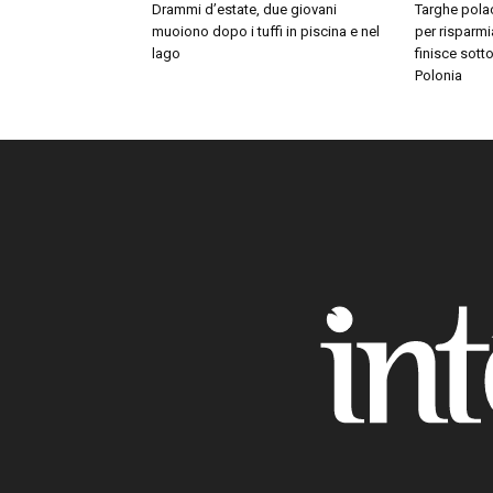
Drammi d’estate, due giovani
Targhe polac
muoiono dopo i tuffi in piscina e nel
per risparmi
lago
finisce sott
Polonia