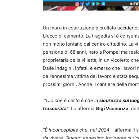
Un muro in costruzione è crollato uccidendo 
blocco di cemento. La tragedia si è consumata
non molto lontano dal centro cittadino. La v
pensione di 68 anni, nato a Pompei ma resi
proprietaria della villetta, in un vicoletto c
Dalle indagini, infatti, è emerso che i lavori
dell’ennesima vittima del lavoro è stata seq
prossimi giorni. Anche il cantiere della mort
“Ciò che è certo è che la
sicurezza sui luog
trascurata
”
. Lo afferma
Gigi Vicinanza
, del
“È inconcepibile che, nel 2024 –
afferma il 
da vivere. Questo ennesimo incidente ci ric