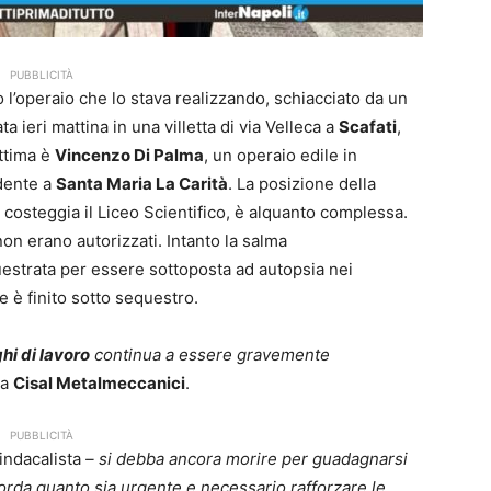
PUBBLICITÀ
l’operaio che lo stava realizzando, schiacciato da un
 ieri mattina in una villetta di via Velleca a
Scafati
,
ittima è
Vincenzo Di Palma
, un operaio edile in
dente a
Santa Maria La Carità
. La posizione della
he costeggia il Liceo Scientifico, è alquanto complessa.
 non erano autorizzati. Intanto la salma
uestrata per essere sottoposta ad autopsia nei
e è finito sotto sequestro.
hi di lavoro
continua a essere gravemente
la
Cisal Metalmeccanici
.
PUBBLICITÀ
sindacalista
– si debba ancora morire per guadagnarsi
orda quanto sia urgente e necessario rafforzare le