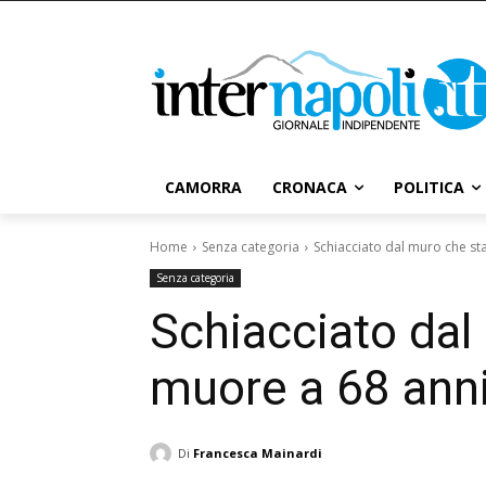
CAMORRA
CRONACA
POLITICA
Home
Senza categoria
Schiacciato dal muro che st
Senza categoria
Schiacciato dal
muore a 68 anni
Di
Francesca Mainardi