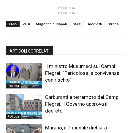
PUBBLICITÀ
PUBBLICITÀ
TAGS
crisi
Mugnano di Napoli
rifiuti
sacchetti
strada
ARTICOLI CORRELATI
Il ministro Musumeci sui Campi
Flegrei: “Pericolosa la convivenza
con rischio”
Politica
Carburanti e terremoto dei Campi
Flegrei, il Governo approva il
decreto
Politica
Marano, il Tribunale dichiara