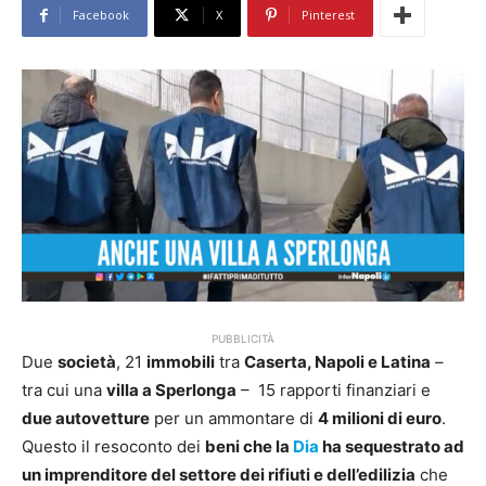
Facebook
X
Pinterest
PUBBLICITÀ
Due
società
, 21
immobili
tra
Caserta, Napoli e Latina
–
tra cui una
villa a Sperlonga
– 15 rapporti finanziari e
due autovetture
per un ammontare di
4 milioni di euro
.
Questo il resoconto dei
beni che la
Dia
ha sequestrato ad
un imprenditore del settore dei rifiuti e dell’edilizia
che