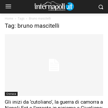
Home
Tags
Bruno mascitelli
Tag: bruno mascitelli
Cronaca
Gli inizi da ‘cutoliano’, la guerra di camorra a
Napoli Est e l’arresto in pigiama a Giugliano: