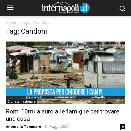
Home
Tags
Candoni
Tag: Candoni
Cronaca nazionale
Rom, 10mila euro alle famiglie per trovare
una casa
Antonella Tammaro
-
31 Maggio 2022
0