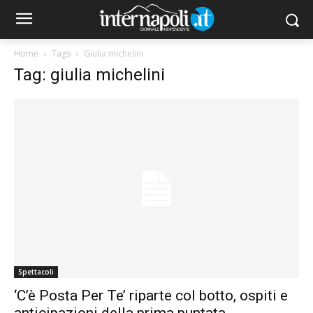
Home
Tags
Giulia michelini
Tag: giulia michelini
Spettacoli
‘C’è Posta Per Te’ riparte col botto, ospiti e
anticipazioni della prima puntata