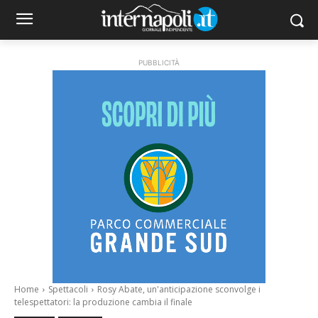
PUBBLICITÀ
Home
Spettacoli
Rosy Abate, un'anticipazione sconvolge i
telespettatori: la produzione cambia il finale