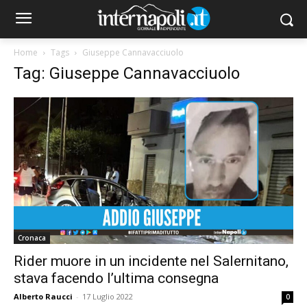
Home
Tags
Giuseppe Cannavacciuolo
Tag: Giuseppe Cannavacciuolo
Cronaca
Rider muore in un incidente nel Salernitano,
stava facendo l’ultima consegna
Alberto Raucci
-
17 Luglio 2022
0