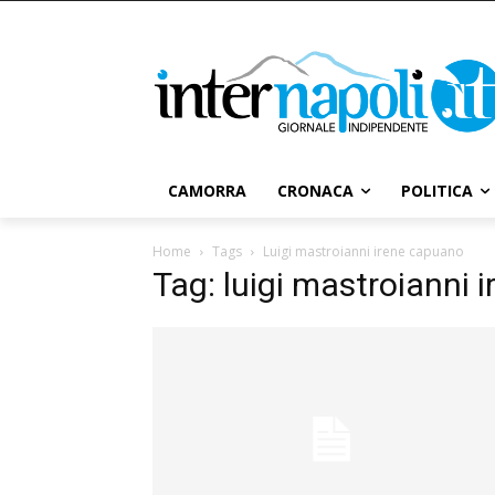
CAMORRA
CRONACA
POLITICA
Home
Tags
Luigi mastroianni irene capuano
Tag: luigi mastroianni 