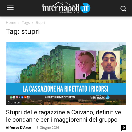
Home
Tags
Stupri
Tag: stupri
Cronaca
Stupri delle ragazzine a Caivano, definitive
le condanne per i maggiorenni del gruppo
Alfonso D'Arco
-
18 Giugno 2026
0