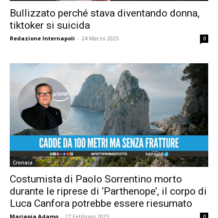
Bullizzato perché stava diventando donna,
tiktoker si suicida
Redazione Internapoli
-
24 Marzo 2025
0
Cronaca
Costumista di Paolo Sorrentino morto
durante le riprese di ‘Parthenope’, il corpo di
Luca Canfora potrebbe essere riesumato
Mariapia Adamo
-
27 Febbraio 2025
0