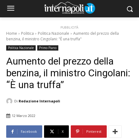
PUBBLICITÀ
Home
Politica
Politica Nazionale
Aumento del prezzo della
benzina, il ministro Cingolani: "È una truffa"
Politica Nazionale
Primo Piano
Aumento del prezzo della
benzina, il ministro Cingolani:
“È una truffa”
Di
Redazione Internapoli
12 Marzo 2022
Facebook
X
Pinterest