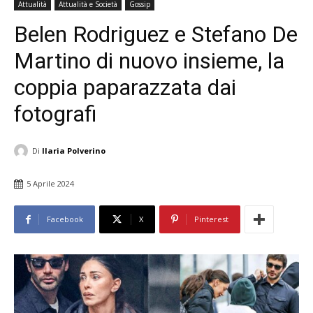
Attualità
Attualità e Società
Gossip
Belen Rodriguez e Stefano De
Martino di nuovo insieme, la
coppia paparazzata dai
fotografi
Di
Ilaria Polverino
5 Aprile 2024
Facebook
X
Pinterest