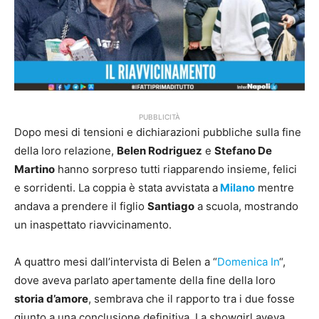
PUBBLICITÀ
Dopo mesi di tensioni e dichiarazioni pubbliche sulla fine
della loro relazione,
Belen Rodriguez
e
Stefano De
Martino
hanno sorpreso tutti riapparendo insieme, felici
e sorridenti. La coppia è stata avvistata a
Milano
mentre
andava a prendere il figlio
Santiago
a scuola, mostrando
un inaspettato riavvicinamento.
A quattro mesi dall’intervista di Belen a “
Domenica In
“,
dove aveva parlato apertamente della fine della loro
storia d’amore
, sembrava che il rapporto tra i due fosse
giunto a una conclusione definitiva. La showgirl aveva