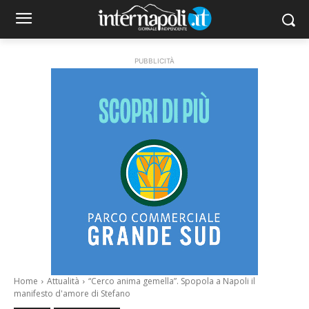
PUBBLICITÀ
Home
Attualità
“Cerco anima gemella”. Spopola a Napoli il
manifesto d'amore di Stefano