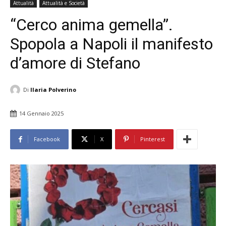
Attualità
Attualità e Società
“Cerco anima gemella”.
Spopola a Napoli il manifesto
d’amore di Stefano
Di
Ilaria Polverino
14 Gennaio 2025
Facebook
X
Pinterest