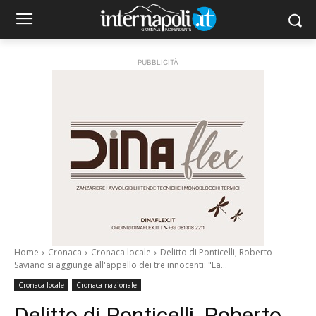
PUBBLICITÀ
Home
Cronaca
Cronaca locale
Delitto di Ponticelli, Roberto
Saviano si aggiunge all'appello dei tre innocenti: "La...
Cronaca locale
Cronaca nazionale
Delitto di Ponticelli, Roberto