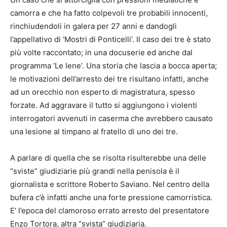
camorra e che ha fatto colpevoli tre probabili innocenti,
rinchiudendoli in galera per 27 anni e dandogli
l’appellativo di ‘Mostri di Ponticelli’. Il caso dei tre è stato
più volte raccontato; in una docuserie ed anche dal
programma ‘Le Iene’. Una storia che lascia a bocca aperta;
le motivazioni dell’arresto dei tre risultano infatti, anche
ad un orecchio non esperto di magistratura, spesso
forzate. Ad aggravare il tutto si aggiungono i violenti
interrogatori avvenuti in caserma che avrebbero causato
una lesione al timpano al fratello di uno dei tre.
A parlare di quella che se risolta risulterebbe una delle
“sviste” giudiziarie più grandi nella penisola è il
giornalista e scrittore Roberto Saviano. Nel centro della
bufera c’è infatti anche una forte pressione camorristica.
E’ l’epoca del clamoroso errato arresto del presentatore
Enzo Tortora, altra “svista” giudiziaria.