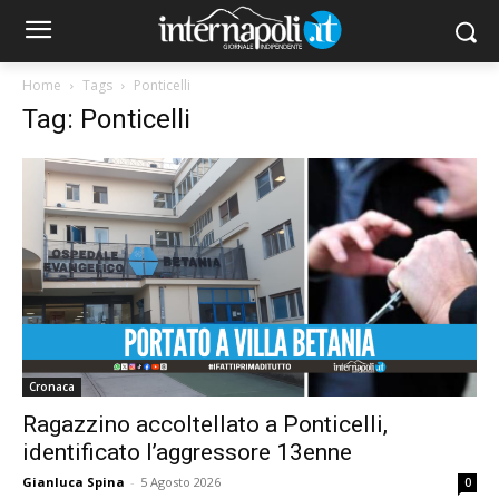
Home
Tags
Ponticelli
Tag: Ponticelli
Cronaca
Ragazzino accoltellato a Ponticelli,
identificato l’aggressore 13enne
Gianluca Spina
-
5 Agosto 2026
0