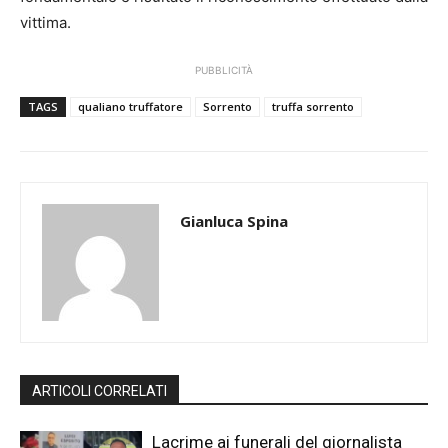
vittima.
PUBBLICITÀ
TAGS
qualiano truffatore
Sorrento
truffa sorrento
Gianluca Spina
ARTICOLI CORRELATI
Lacrime ai funerali del giornalista