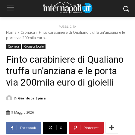
PUBBLICITÀ
Home
Cronaca
Finto carabiniere di Qualiano truffa un'anziana e le
porta via 200mila euro...
Cronaca
Cronaca locale
Finto carabiniere di Qualiano
truffa un’anziana e le porta
via 200mila euro di gioielli
Di
Gianluca Spina
9 Maggio 2026
Facebook
X
Pinterest