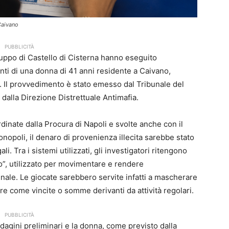
 Caivano
PUBBLICITÀ
ruppo di Castello di Cisterna hanno eseguito
onti di una donna di 41 anni residente a
Caivano
,
o. Il provvedimento è stato emesso dal Tribunale del
dalla Direzione Distrettuale Antimafia.
inate dalla Procura di Napoli e svolte anche con il
opoli, il denaro di provenienza illecita sarebbe stato
i. Tra i sistemi utilizzati, gli investigatori ritengono
to”, utilizzato per movimentare e rendere
minale. Le giocate sarebbero servite infatti a mascherare
e come vincite o somme derivanti da attività regolari.
PUBBLICITÀ
indagini preliminari e la donna, come previsto dalla