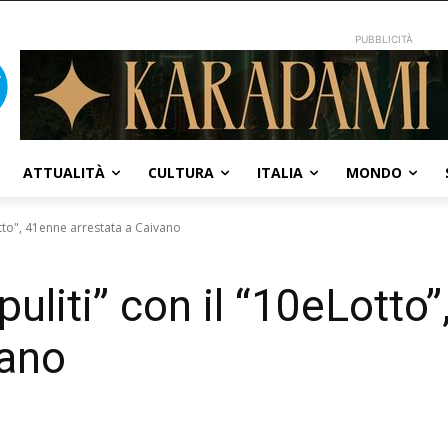
PUBBLICITÀ
ATTUALITÀ
CULTURA
ITALIA
MONDO
Lotto", 41enne arrestata a Caivano
ipuliti” con il “10eLotto
vano