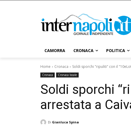
CAMORRA
CRONACA
POLITICA
Home
Cronaca
Soldi sporchi "ripuliti" con il "10e
Cronaca
Cronaca locale
Soldi sporchi “r
arrestata a Cai
Di
Gianluca Spina