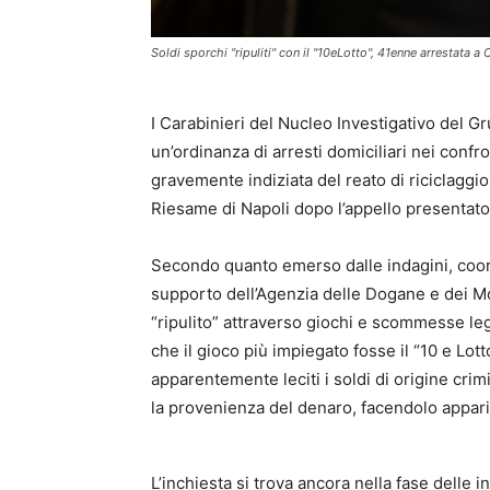
Soldi sporchi "ripuliti" con il "10eLotto", 41enne arrestata a
I Carabinieri del Nucleo Investigativo del G
un’ordinanza di arresti domiciliari nei confr
gravemente indiziata del reato di riciclaggi
Riesame di Napoli dopo l’appello presentato 
Secondo quanto emerso dalle indagini, coord
supporto dell’Agenzia delle Dogane e dei Mon
“ripulito” attraverso giochi e scommesse legal
che il gioco più impiegato fosse il “10 e Lot
apparentemente leciti i soldi di origine cri
la provenienza del denaro, facendolo apparir
L’inchiesta si trova ancora nella fase delle 