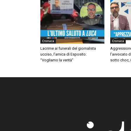
Cronaca
Cronaca
Lacrime ai funerali del giornalista
Aggressione
ucciso, l’amica di Esposito:
l’avvocato d
“Vogliamo la verità”
sotto choc, i