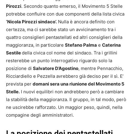
Pirozzi
. Secondo quanto emerso, il Movimento 5 Stelle
potrebbe confluire con due componenti della lista civica
‘Nicola Pirozzi sindaco’.
Nulla è ancora definito con
certezza, ma ci sarebbe stato un avvicinamento tra i
quattro consiglieri pentastellati ed altri consiglieri della
maggioranza, in particolare
Stefano Palma
e
Caterina
Sestile
della civica col nome del sindaco. Tra i grillini
resterebbe un punto interrogativo riguardo solo la
posizione di
Salvatore D’Agostino
, mentre Pennacchio,
Ricciardiello e Pezzella avrebbero già deciso per il sì. E’
prevista per
domani sera una riunione del Movimento 5
Stelle.
I nuovi equilibri non andrebbero però a cambiare
la stabilità della maggioranza. Il gruppo, in tal modo, però
ne uscirebbe rafforzato. Un maggior peso, quindi, nella
compagine degli amministratori.
La posizione dei pentastellati