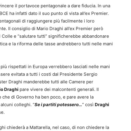
incere il portavoce pentagonale a dare fiducia. In una
BCE ha infatti dato il suo punto di vista all’ex Premier.
tagonali di raggiungere più facilmente i loro
nte. Il consiglio di Mario Draghi all’ex Premier però
al Colle e “salutare tutti” significherebbe abbandonare
rgetica e la riforma delle tasse andrebbero tutti nelle mani
i più rispettati in Europa verrebbero lasciati nelle mani
ere evitata a tutti i costi dal Presidente Sergio
mister Draghi manderebbe tutti alle Camere per
io Draghi
pare vivere dei malcontenti generali. Il
no che di Governo ha ben poco, e pare avere la
lcuni colleghi. “
Se i partiti potessero…
” così
Draghi
se.
ghi chiederà a Mattarella, nel caso, di non chiedere la