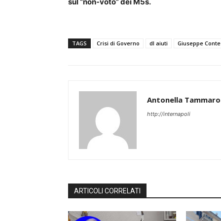
sul “non-voto” dei M5s.
TAGS
Crisi di Governo
dl aiuti
Giuseppe Conte
Antonella Tammaro
http://internapoli
ARTICOLI CORRELATI