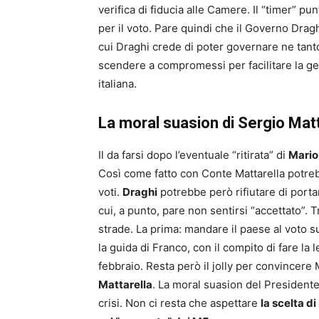
verifica di fiducia alle Camere. Il “timer” pu
per il voto. Pare quindi che il Governo Draghi
cui Draghi crede di poter governare ne tan
scendere a compromessi per facilitare la ge
italiana.
La moral suasion di Sergio Mat
Il da farsi dopo l’eventuale “ritirata” di
Mario
Così come fatto con Conte Mattarella potrebbe
voti.
Draghi
potrebbe però rifiutare di porta
cui, a punto, pare non sentirsi “accettato”. T
strade. La prima: mandare il paese al voto 
la guida di Franco, con il compito di fare la
febbraio. Resta però il jolly per convincere 
Mattarella
. La moral suasion del Presidente
crisi. Non ci resta che aspettare
la scelta d