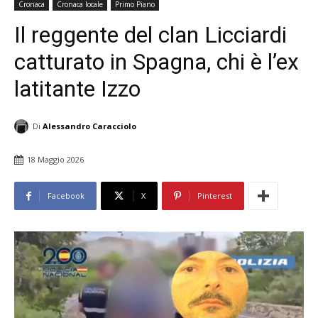
Cronaca
Cronaca locale
Primo Piano
Il reggente del clan Licciardi
catturato in Spagna, chi è l’ex
latitante Izzo
Di
Alessandro Caracciolo
18 Maggio 2026
Facebook
X
Pinterest