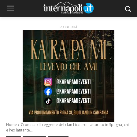
PUBBLICITÀ
Home
Cronaca
Il reggente del clan Licciardi catturato in Spagna, chi
è l'ex latitante...