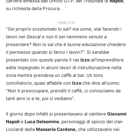
carcere emessa dall’Ufficio G.I.P. del Tribunale di
Napoli
,
su richiesta della Procura.
PUBBLICITÀ
“
Sei proprio scostumato lo sai? ma come, stai facendo i
lavori nel Gescal e non ti sei nemmeno venuto a
presentare? Non lo sai che è buona educazione chiedere
il permesso quando si fanno i lavori?
”. Si sarebbe
presentato con queste parole il ras
Izzo
all’imprenditore
edile impegnato in alcuni lavori di ristrutturazione nella
zona mentre prendeva un caffè al bar. Un tono
conciliatorio, quasi affabile con
Izzo
che dice all’uomo:
”Non ti preoccupare, prenditi il caffè, ci conosciamo da
tanti anni io e te, poi ci vediamo”.
Il giorno dopo infatti si presentavano al cantiere
Giovanni
Napoli
e
Luca Gelsomino
, personaggi di spicco del clan
Licciardi della
Masseria Cardone,
che utilizzavano nei