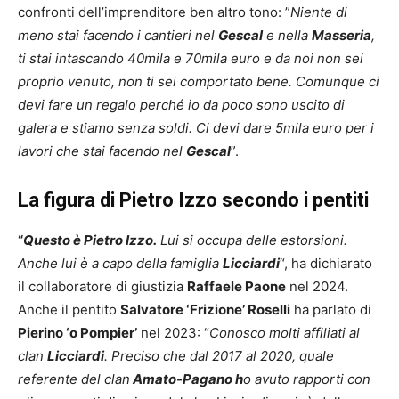
confronti dell’imprenditore ben altro tono: ”
Niente di
meno stai facendo i cantieri nel
Gescal
e nella
Masseria
,
ti stai intascando 40mila e 70mila euro e da noi non sei
proprio venuto, non ti sei comportato bene. Comunque ci
devi fare un regalo perché io da poco sono uscito di
galera e stiamo senza soldi. Ci devi dare 5mila euro per i
lavori che stai facendo nel
Gescal
”.
La figura di Pietro Izzo secondo i pentiti
“
Questo è Pietro Izzo.
Lui si occupa delle estorsioni.
Anche lui è a capo della famiglia
Licciardi
“, ha dichiarato
il collaboratore di giustizia
Raffaele Paone
nel 2024.
Anche il pentito
Salvatore ‘Frizione’ Roselli
ha parlato di
Pierino ‘o Pompier’
nel 2023: “
Conosco molti affiliati al
clan
Licciardi
. Preciso che dal 2017 al 2020, quale
referente del clan
Amato-Pagano h
o avuto rapporti con