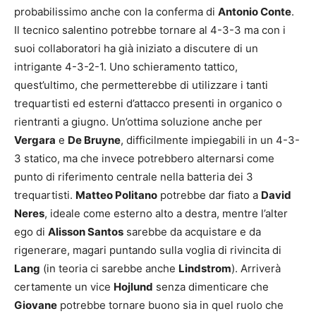
probabilissimo anche con la conferma di
Antonio Conte
.
Il tecnico salentino potrebbe tornare al 4-3-3 ma con i
suoi collaboratori ha già iniziato a discutere di un
intrigante 4-3-2-1. Uno schieramento tattico,
quest’ultimo, che permetterebbe di utilizzare i tanti
trequartisti ed esterni d’attacco presenti in organico o
rientranti a giugno. Un’ottima soluzione anche per
Vergara
e
De Bruyne
, difficilmente impiegabili in un 4-3-
3 statico, ma che invece potrebbero alternarsi come
punto di riferimento centrale nella batteria dei 3
trequartisti.
Matteo Politano
potrebbe dar fiato a
David
Neres
, ideale come esterno alto a destra, mentre l’alter
ego di
Alisson Santos
sarebbe da acquistare e da
rigenerare, magari puntando sulla voglia di rivincita di
Lang
(in teoria ci sarebbe anche
Lindstrom
). Arriverà
certamente un vice
Hojlund
senza dimenticare che
Giovane
potrebbe tornare buono sia in quel ruolo che