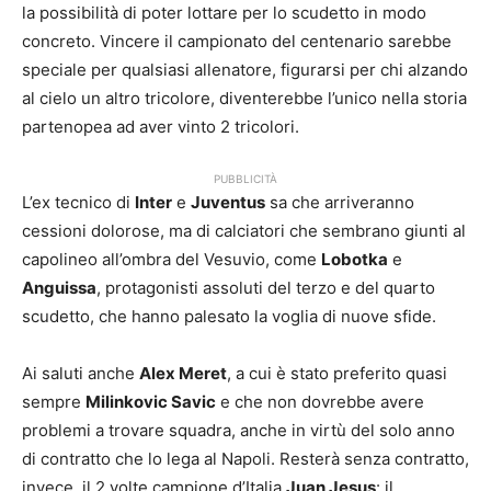
la possibilità di poter lottare per lo scudetto in modo
concreto. Vincere il campionato del centenario sarebbe
speciale per qualsiasi allenatore, figurarsi per chi alzando
al cielo un altro tricolore, diventerebbe l’unico nella storia
partenopea ad aver vinto 2 tricolori.
PUBBLICITÀ
L’ex tecnico di
Inter
e
Juventus
sa che arriveranno
cessioni dolorose, ma di calciatori che sembrano giunti al
capolineo all’ombra del Vesuvio, come
Lobotka
e
Anguissa
, protagonisti assoluti del terzo e del quarto
scudetto, che hanno palesato la voglia di nuove sfide.
Ai saluti anche
Alex Meret
, a cui è stato preferito quasi
sempre
Milinkovic Savic
e che non dovrebbe avere
problemi a trovare squadra, anche in virtù del solo anno
di contratto che lo lega al Napoli. Resterà senza contratto,
invece, il 2 volte campione d’Italia
Juan Jesus
: il