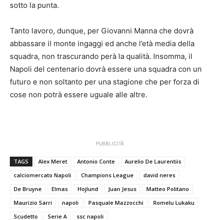
sotto la punta.
Tanto lavoro, dunque, per Giovanni Manna che dovrà
abbassare il monte ingaggi ed anche l’età media della
squadra, non trascurando perà la qualità. Insomma, il
Napoli del centenario dovrà essere una squadra con un
futuro e non soltanto per una stagione che per forza di
cose non potrà essere uguale alle altre.
PUBBLICITÀ
TAGS
Alex Meret
Antonio Conte
Aurelio De Laurentiis
calciomercato Napoli
Champions League
david neres
De Bruyne
Elmas
Hojlund
Juan Jesus
Matteo Politano
Maurizio Sarri
napoli
Pasquale Mazzocchi
Romelu Lukaku
Scudetto
Serie A
ssc napoli