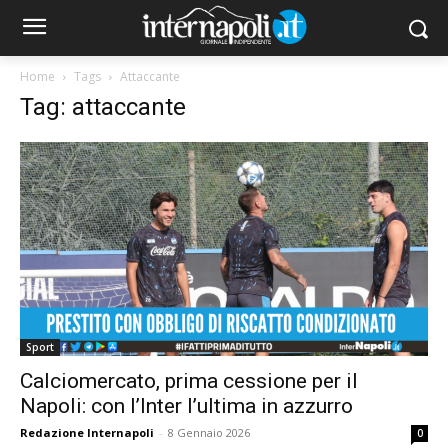
Home
Tags
Attaccante
Tag: attaccante
Sport
Calciomercato, prima cessione per il
Napoli: con l’Inter l’ultima in azzurro
Redazione Internapoli
-
8 Gennaio 2026
0