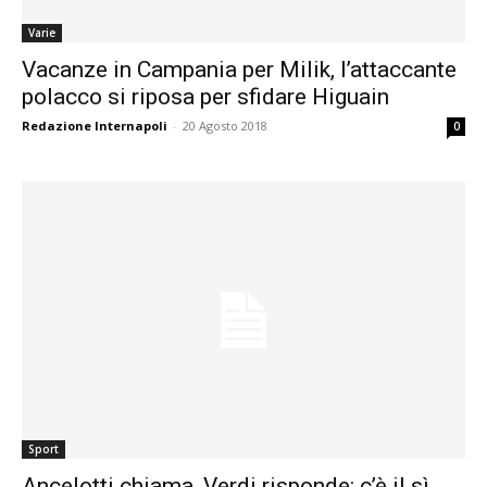
Varie
Vacanze in Campania per Milik, l’attaccante
polacco si riposa per sfidare Higuain
Redazione Internapoli
-
20 Agosto 2018
0
Sport
Ancelotti chiama, Verdi risponde: c’è il sì