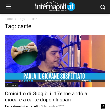
Home
Tags
Carte
Tag: carte
Cronaca
Omicidio di Giogiò, il 17enne andò a
giocare a carte dopo gli spari
Redazione Internapoli
-
3 Settembre 2023
0