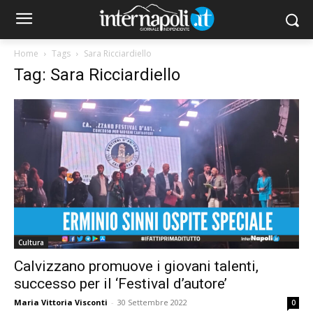
Home
Tags
Sara Ricciardiello
Tag: Sara Ricciardiello
Cultura
Calvizzano promuove i giovani talenti,
successo per il ‘Festival d’autore’
Maria Vittoria Visconti
-
30 Settembre 2022
0