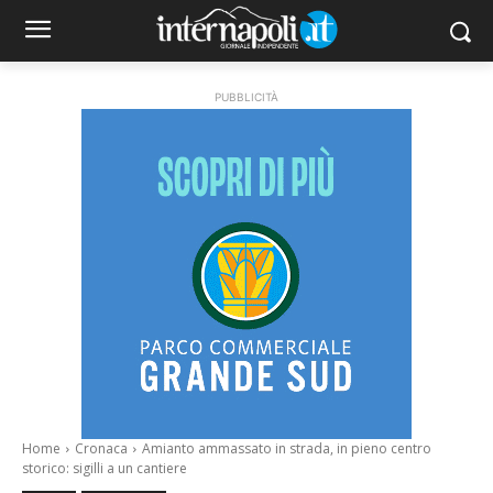
PUBBLICITÀ
Home
Cronaca
Amianto ammassato in strada, in pieno centro
storico: sigilli a un cantiere