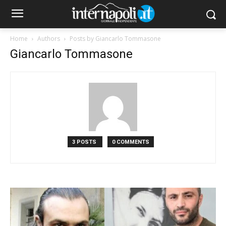
Home
Authors
Posts by Giancarlo Tommasone
Giancarlo Tommasone
3 POSTS
0 COMMENTS