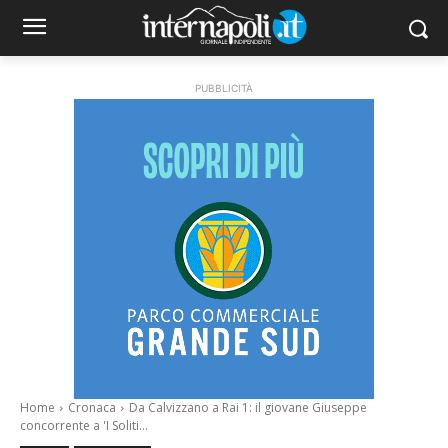
PUBBLICITÀ
Home
Cronaca
Da Calvizzano a Rai 1: il giovane Giuseppe
concorrente a 'I Soliti...