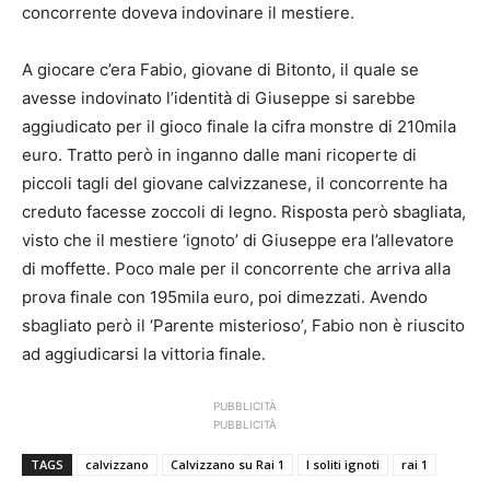
concorrente doveva indovinare il mestiere.
A giocare c’era Fabio, giovane di Bitonto, il quale se
avesse indovinato l’identità di Giuseppe si sarebbe
aggiudicato per il gioco finale la cifra monstre di 210mila
euro. Tratto però in inganno dalle mani ricoperte di
piccoli tagli del giovane calvizzanese, il concorrente ha
creduto facesse zoccoli di legno. Risposta però sbagliata,
visto che il mestiere ‘ignoto’ di Giuseppe era l’allevatore
di moffette. Poco male per il concorrente che arriva alla
prova finale con 195mila euro, poi dimezzati. Avendo
sbagliato però il ‘Parente misterioso’, Fabio non è riuscito
ad aggiudicarsi la vittoria finale.
PUBBLICITÀ
PUBBLICITÀ
TAGS
calvizzano
Calvizzano su Rai 1
I soliti ignoti
rai 1