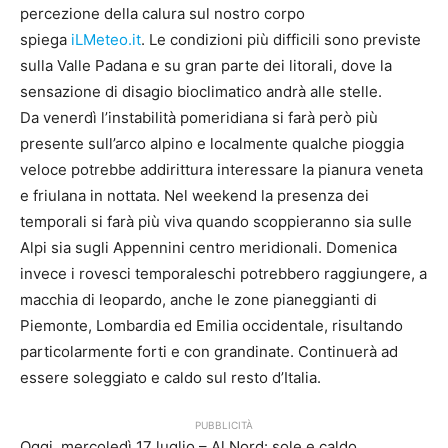
percezione della calura sul nostro corpo
spiega
iLMeteo.it
. Le condizioni più difficili sono previste
sulla Valle Padana e su gran parte dei litorali, dove la
sensazione di disagio bioclimatico andrà alle stelle.
Da venerdì l’instabilità pomeridiana si farà però più
presente sull’arco alpino e localmente qualche pioggia
veloce potrebbe addirittura interessare la pianura veneta
e friulana in nottata. Nel weekend la presenza dei
temporali si farà più viva quando scoppieranno sia sulle
Alpi sia sugli Appennini centro meridionali. Domenica
invece i rovesci temporaleschi potrebbero raggiungere, a
macchia di leopardo, anche le zone pianeggianti di
Piemonte, Lombardia ed Emilia occidentale, risultando
particolarmente forti e con grandinate. Continuerà ad
essere soleggiato e caldo sul resto d’Italia.
PUBBLICITÀ
Oggi, mercoledì 17 luglio – Al Nord: sole e caldo