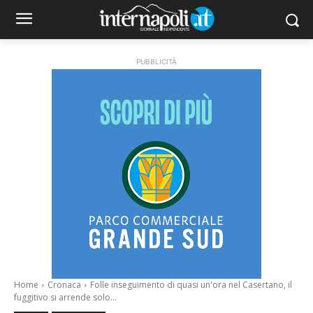
PUBBLICITÀ
Home
Cronaca
Folle inseguimento di quasi un'ora nel Casertano, il
fuggitivo si arrende solo...