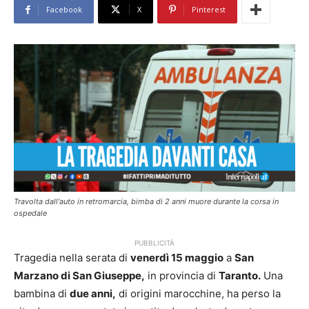
Facebook
X
Pinterest
Travolta dall'auto in retromarcia, bimba di 2 anni muore durante la corsa in
ospedale
PUBBLICITÀ
Tragedia nella serata di
venerdì 15 maggio
a
San
Marzano di San Giuseppe,
in provincia di
Taranto.
Una
bambina di
due anni,
di origini marocchine, ha perso la