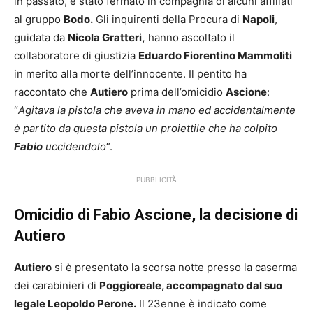
in passato, è stato fermato in compagnia di alcuni affiliati
al gruppo
Bodo.
Gli inquirenti della Procura di
Napoli
,
guidata da
Nicola Gratteri,
hanno ascoltato il
collaboratore di giustizia
Eduardo Fiorentino Mammoliti
in merito alla morte dell’innocente. Il pentito ha
raccontato che
Autiero
prima dell’omicidio
Ascione
:
“
Agitava la pistola che aveva in mano ed accidentalmente
è partito da questa pistola un proiettile che ha colpito
Fabio
uccidendolo
“.
PUBBLICITÀ
Omicidio di Fabio Ascione, la decisione di
Autiero
Autiero
si è presentato la scorsa notte presso la caserma
dei carabinieri di
Poggioreale, accompagnato dal suo
legale Leopoldo Perone.
Il 23enne è indicato come