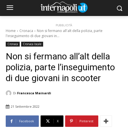
PUBBLICITÀ
Home
Cronaca
Non si fermano all'alt della polizia, parte
l'inseguimento di due giovani in...
Cronaca
Cronaca locale
Non si fermano all’alt della
polizia, parte l’inseguimento
di due giovani in scooter
Di
Francesca Mainardi
21 Settembre 2022
Facebook
X
Pinterest