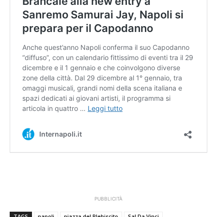
PUBBLICITÀ
TAGS
napoli
piazza del Plebiscito
Sal Da Vinci