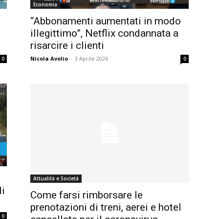
Economia
“Abbonamenti aumentati in modo
illegittimo”, Netflix condannata a
risarcire i clienti
Nicola Avolio
-
3 Aprile 2026
0
0
Attualità e Società
di
Come farsi rimborsare le
prenotazioni di treni, aerei e hotel
0