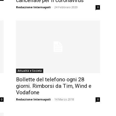
cancellate per il coronavirus
Redazione Internapoli
-
24 Febbraio 2020
0
Attualità e Società
Bollette del telefono ogni 28
giorni. Rimborsi da Tim, Wind e
Vodafone
Redazione Internapoli
-
14 Marzo 2018
0
0