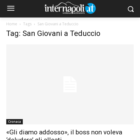
Home
Tags
San Giovani a Teduccio
Tag: San Giovani a Teduccio
Cronaca
«Gli diamo addosso», il boss non voleva
‘deludere’ gli alleati