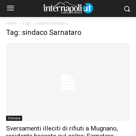
Home
Tags
Sindaco Sarnataro
Tag: sindaco Sarnataro
Cronaca
Sversamenti illeciti di rifiuti a Mugnano,
residente beccato sul colpo: Sarnataro