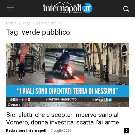
Home
Tags
Verde pubblico
Tag: verde pubblico
Cronaca
Bici elettriche e scooter imperversano al
Vomero, donna investita: scatta l’allarme
Redazione Internapoli
-
7 Luglio 2026
0