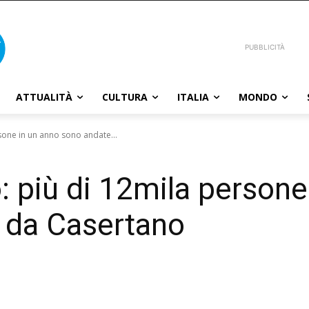
PUBBLICITÀ
ATTUALITÀ
CULTURA
ITALIA
MONDO
sone in un anno sono andate...
: più di 12mila persone
 da Casertano