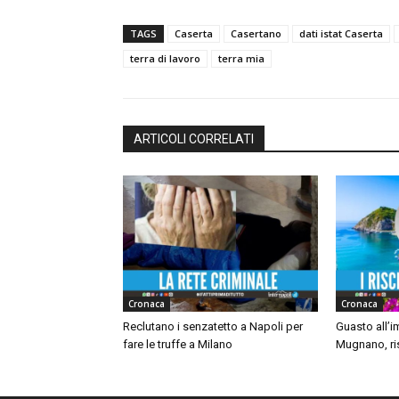
TAGS
Caserta
Casertano
dati istat Caserta
terra di lavoro
terra mia
ARTICOLI CORRELATI
Cronaca
Cronaca
Reclutano i senzatetto a Napoli per
Guasto all’i
fare le truffe a Milano
Mugnano, ris