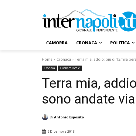
CAMORRA
CRONACA
POLITICA
Home
Cronaca
Terra mia, addio: più di 12mila per
Cronaca
Cronaca locale
Terra mia, addio
sono andate via
Di
Antonio Esposito
6 Dicembre 2018