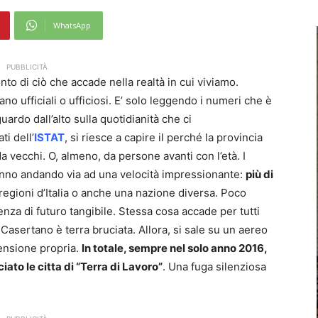
WhatsApp
PUBBLICITÀ
o di ciò che accade nella realtà in cui viviamo.
ano ufficiali o ufficiosi. E’ solo leggendo i numeri che è
ardo dall’alto sulla quotidianità che ci
i dell’
ISTAT
, si riesce a capire il perché la provincia
a vecchi. O, almeno, da persone avanti con l’età. I
tanno andando via ad una velocità impressionante:
più di
 regioni d’Italia o anche una nazione diversa. Poco
nza di futuro tangibile. Stessa cosa accade per tutti
 Casertano è terra bruciata. Allora, si sale su un aereo
mensione propria.
In totale, sempre nel solo anno 2016,
iato le citta di “Terra di Lavoro”
. Una fuga silenziosa