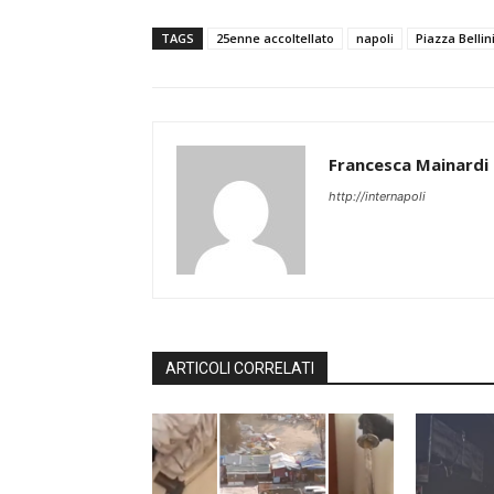
TAGS
25enne accoltellato
napoli
Piazza Bellin
Francesca Mainardi
http://internapoli
ARTICOLI CORRELATI