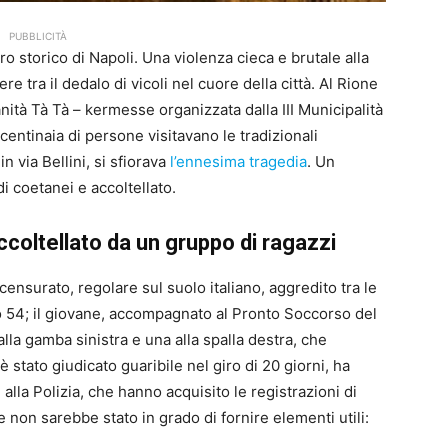
PUBBLICITÀ
o storico di Napoli. Una violenza cieca e brutale alla
e tra il dedalo di vicoli nel cuore della città. Al Rione
ità Tà Tà – kermesse organizzata dalla III Municipalità
o centinaia di persone visitavano le tradizionali
n via Bellini, si sfiorava
l’ennesima tragedia
. Un
 coetanei e accoltellato.
ccoltellato da un gruppo di ragazzi
censurato, regolare sul suolo italiano, aggredito tra le
ico 54; il giovane, accompagnato al Pronto Soccorso del
alla gamba sinistra e una alla spalla destra, che
 stato giudicato guaribile nel giro di 20 giorni, ha
e alla Polizia, che hanno acquisito le registrazioni di
 non sarebbe stato in grado di fornire elementi utili: