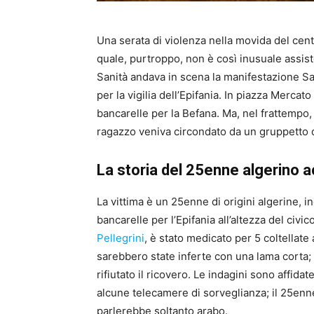
Una serata di violenza nella movida del centr
quale, purtroppo, non è così inusuale assister
Sanità andava in scena la manifestazione San
per la vigilia dell’Epifania. In piazza Mercat
bancarelle per la Befana. Ma, nel frattempo, i
ragazzo veniva circondato da un gruppetto di
La storia del 25enne algerino a
La vittima è un 25enne di origini algerine, in
bancarelle per l’Epifania all’altezza del civ
Pellegrini
, è stato medicato per 5 coltellate 
sarebbero state inferte con una lama corta; è
rifiutato il ricovero. Le indagini sono affidat
alcune telecamere di sorveglianza; il 25enne
parlerebbe soltanto arabo.