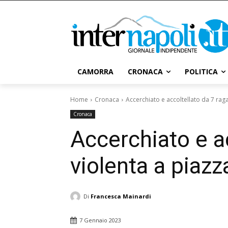
CAMORRA
CRONACA
POLITICA
Home
Cronaca
Accerchiato e accoltellato da 7 ragaz
Cronaca
Accerchiato e ac
violenta a piazza
Di
Francesca Mainardi
7 Gennaio 2023