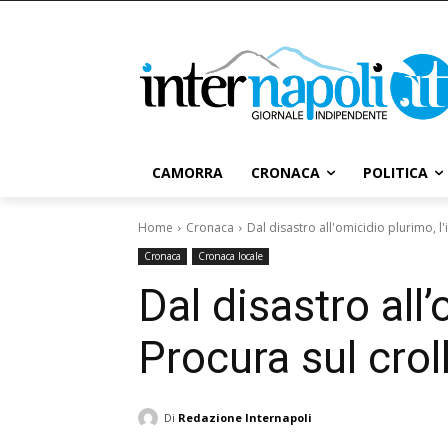
CAMORRA
CRONACA
POLITICA
Home
Cronaca
Dal disastro all'omicidio plurimo, l
Cronaca
Cronaca locale
Dal disastro all
Procura sul cro
Di
Redazione Internapoli