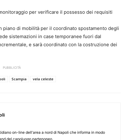
monitoraggio per verificare il possesso dei requisiti
n piano di mobilità per il coordinato spostamento degli
vede sistemazioni in case temporanee fuori dal
 incrementale, e sarà coordinato con la costruzione dei
PUBBLICITÀ
poli
Scampia
vela celeste
li
otidiano on-line dell'area a nord di Napoli che informa in modo
rland del capoluogo partenopeo.