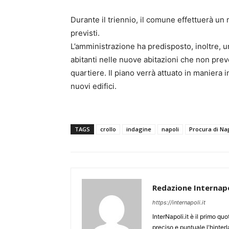
Durante il triennio, il comune effettuerà un 
previsti.
L’amministrazione ha predisposto, inoltre, u
abitanti nelle nuove abitazioni che non pre
quartiere. Il piano verrà attuato in maniera
nuovi edifici.
TAGS
crollo
indagine
napoli
Procura di Na
Redazione Internapo
https://internapoli.it
InterNapoli.it è il primo qu
preciso e puntuale l'hinte