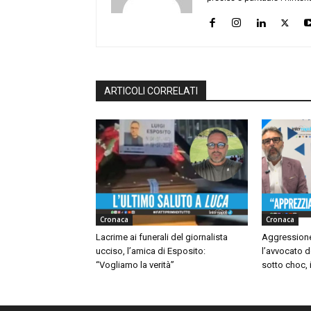
ARTICOLI CORRELATI
Cronaca
Cronaca
Lacrime ai funerali del giornalista
Aggressione
ucciso, l’amica di Esposito:
l’avvocato d
“Vogliamo la verità”
sotto choc, i