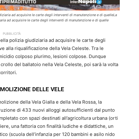
iziaria ad acquisire le carte degli interventi di manutenzione e di quelleLa
ria ad acquisire le carte degli interventi di manutenzione e di quelle
PUBBLICITÀ
lla polizia giudiziaria ad acquisire le carte degli
e alla riqualificazione della Vela Celeste. Tra le
omicidio colposo plurimo, lesioni colpose. Dunque
rollo del ballatoio nella Vela Celeste, poi sarà la volta
orritori.
EMOLIZIONE DELLE VELE
lizione della Vela Gialla e della Vela Rossa, la
truzione di 433 nuovi alloggi autosufficienti dal punto
pletato con spazi destinati all’agricoltura urbana (orti
iere, una fattoria con finalità ludiche e didattiche, un
co (scuola dell’infanzia per 120 bambini e asilo nido