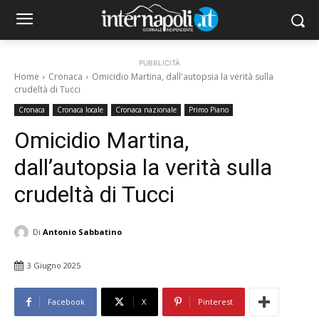
PUBBLICITÀ
Home
Cronaca
Omicidio Martina, dall'autopsia la verità sulla
crudeltà di Tucci
Cronaca
Cronaca locale
Cronaca nazionale
Primo Piano
Omicidio Martina,
dall’autopsia la verità sulla
crudeltà di Tucci
Di
Antonio Sabbatino
3 Giugno 2025
Facebook
X
Pinterest