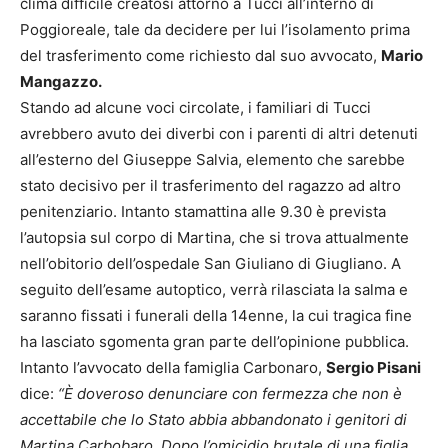
clima difficile creatosi attorno a Tucci all’interno di
Poggioreale, tale da decidere per lui l’isolamento prima
del trasferimento come richiesto dal suo avvocato,
Mario
Mangazzo.
Stando ad alcune voci circolate, i familiari di Tucci
avrebbero avuto dei diverbi con i parenti di altri detenuti
all’esterno del Giuseppe Salvia, elemento che sarebbe
stato decisivo per il trasferimento del ragazzo ad altro
penitenziario. Intanto stamattina alle 9.30 è prevista
l’autopsia sul corpo di Martina, che si trova attualmente
nell’obitorio dell’ospedale San Giuliano di Giugliano. A
seguito dell’esame autoptico, verrà rilasciata la salma e
saranno fissati i funerali della 14enne, la cui tragica fine
ha lasciato sgomenta gran parte dell’opinione pubblica.
Intanto l’avvocato della famiglia Carbonaro,
Sergio Pisani
dice:
“
È doveroso denunciare con fermezza che non è
accettabile che lo Stato abbia abbandonato i genitori di
Martina Carbobaro. Dopo l’omicidio brutale di una figlia,