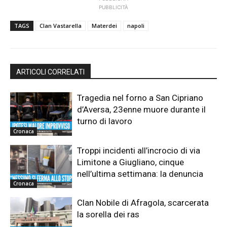
PUBBLICITÀ
TAGS
Clan Vastarella
Materdei
napoli
ARTICOLI CORRELATI
Tragedia nel forno a San Cipriano
d’Aversa, 23enne muore durante il
turno di lavoro
Cronaca
Troppi incidenti all’incrocio di via
Limitone a Giugliano, cinque
nell’ultima settimana: la denuncia
Cronaca
Clan Nobile di Afragola, scarcerata
la sorella dei ras