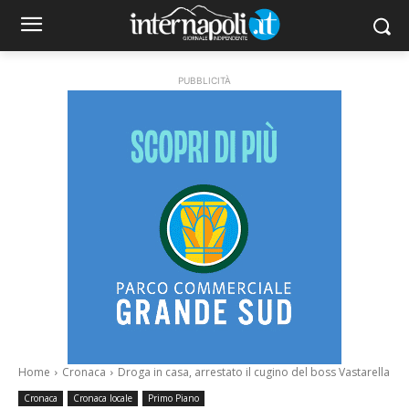
PUBBLICITÀ
Home
Cronaca
Droga in casa, arrestato il cugino del boss Vastarella
Cronaca
Cronaca locale
Primo Piano