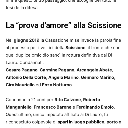
infine questo terzo passaggio, che accoglie del tutto le
tesi della difesa.
La “prova d’amore” alla Scissione
Nel
giugno 2019
la Cassazione mise invece la parola fine
al processo per i vertici della
Scissione
, il fronte che con
quel duplice omicidio sancì la rottura definitiva dai Di
Lauro. Condannati:
Cesare Pagano
,
Carmine Pagano
,
Arcangelo Abete
,
Antonio Della Corte
,
Angelo Marino
,
Gennaro Marino
,
Ciro Mauriello
ed
Enzo Notturno
.
Condanne a 21 anni per
Rito Calzone
,
Roberto
Manganiello
,
Francesco Barone
e
Ferdinando Emolo
.
Quest’ultimo, unico imputato affiliato ai Di Lauro, fu
riconosciuto colpevole di
spari in luogo pubblico
,
porto e