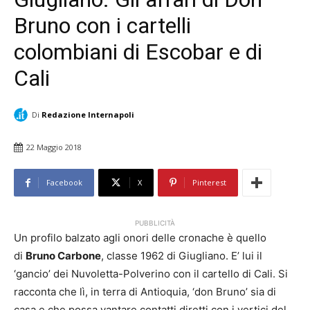
Bruno con i cartelli
colombiani di Escobar e di
Cali
Di
Redazione Internapoli
22 Maggio 2018
Facebook
X
Pinterest
PUBBLICITÀ
Un profilo balzato agli onori delle cronache è quello
di
Bruno Carbone
, classe 1962 di Giugliano. E’ lui il
‘gancio’ dei Nuvoletta-Polverino con il cartello di Cali. Si
racconta che lì, in terra di Antioquia, ‘don Bruno’ sia di
casa e che possa vantare contatti diretti con i vertici del