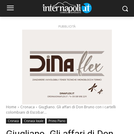
PUBBLICITÀ
Home
Cronaca
Giugliano. Gli affari di Don Bruno con i cartelli
colombiani di Escobar...
Cronaca
Cronaca locale
Primo Piano
Giugliano. Gli affari di Don